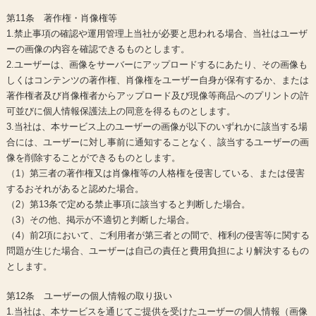
第11条 著作権・肖像権等
1.禁止事項の確認や運用管理上当社が必要と思われる場合、当社はユーザ
ーの画像の内容を確認できるものとします。
2.ユーザーは、画像をサーバーにアップロードするにあたり、その画像も
しくはコンテンツの著作権、肖像権をユーザー自身が保有するか、または
著作権者及び肖像権者からアップロード及び現像等商品へのプリントの許
可並びに個人情報保護法上の同意を得るものとします。
3.当社は、本サービス上のユーザーの画像が以下のいずれかに該当する場
合には、ユーザーに対し事前に通知することなく、該当するユーザーの画
像を削除することができるものとします。
（1）第三者の著作権又は肖像権等の人格権を侵害している、または侵害
するおそれがあると認めた場合。
（2）第13条で定める禁止事項に該当すると判断した場合。
（3）その他、掲示が不適切と判断した場合。
（4）前2項において、ご利用者が第三者との間で、権利の侵害等に関する
問題が生じた場合、ユーザーは自己の責任と費用負担により解決するもの
とします。
第12条 ユーザーの個人情報の取り扱い
1.当社は、本サービスを通じてご提供を受けたユーザーの個人情報（画像