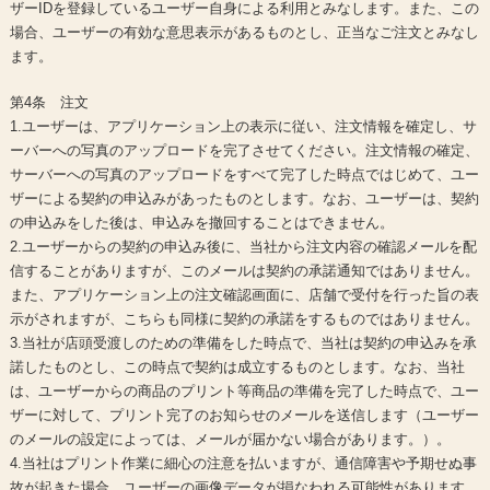
ザーIDを登録しているユーザー自身による利用とみなします。また、この
場合、ユーザーの有効な意思表示があるものとし、正当なご注文とみなし
ます。
第4条 注文
1.ユーザーは、アプリケーション上の表示に従い、注文情報を確定し、サ
ーバーへの写真のアップロードを完了させてください。注文情報の確定、
サーバーへの写真のアップロードをすべて完了した時点ではじめて、ユー
ザーによる契約の申込みがあったものとします。なお、ユーザーは、契約
の申込みをした後は、申込みを撤回することはできません。
2.ユーザーからの契約の申込み後に、当社から注文内容の確認メールを配
信することがありますが、このメールは契約の承諾通知ではありません。
また、アプリケーション上の注文確認画面に、店舗で受付を行った旨の表
示がされますが、こちらも同様に契約の承諾をするものではありません。
3.当社が店頭受渡しのための準備をした時点で、当社は契約の申込みを承
諾したものとし、この時点で契約は成立するものとします。なお、当社
は、ユーザーからの商品のプリント等商品の準備を完了した時点で、ユー
ザーに対して、プリント完了のお知らせのメールを送信します（ユーザー
のメールの設定によっては、メールが届かない場合があります。）。
4.当社はプリント作業に細心の注意を払いますが、通信障害や予期せぬ事
故が起きた場合、ユーザーの画像データが損なわれる可能性があります。