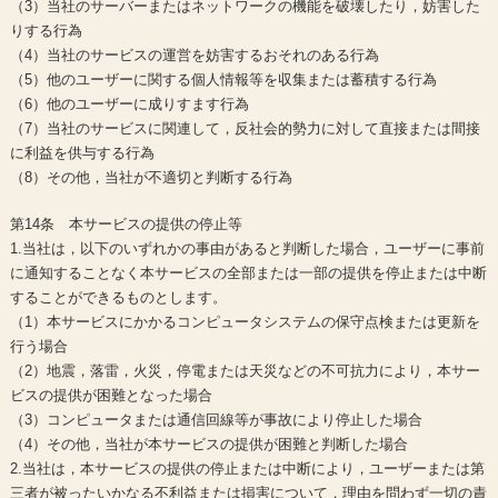
（3）当社のサーバーまたはネットワークの機能を破壊したり，妨害した
りする行為
（4）当社のサービスの運営を妨害するおそれのある行為
（5）他のユーザーに関する個人情報等を収集または蓄積する行為
（6）他のユーザーに成りすます行為
（7）当社のサービスに関連して，反社会的勢力に対して直接または間接
に利益を供与する行為
（8）その他，当社が不適切と判断する行為
第14条 本サービスの提供の停止等
1.当社は，以下のいずれかの事由があると判断した場合，ユーザーに事前
に通知することなく本サービスの全部または一部の提供を停止または中断
することができるものとします。
（1）本サービスにかかるコンピュータシステムの保守点検または更新を
行う場合
（2）地震，落雷，火災，停電または天災などの不可抗力により，本サー
ビスの提供が困難となった場合
（3）コンピュータまたは通信回線等が事故により停止した場合
（4）その他，当社が本サービスの提供が困難と判断した場合
2.当社は，本サービスの提供の停止または中断により，ユーザーまたは第
三者が被ったいかなる不利益または損害について，理由を問わず一切の責