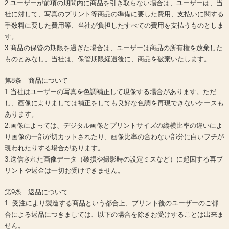
2.ユーザーが前項の期間内に商品を引き取らない場合は、ユーザーは、当
社に対して、写真のプリント等商品の準備に要した費用、支払いに関する
手数料に要した費用等、当社が負担したすべての費用を支払うものとしま
す。
3.商品の保管の期限を過ぎた場合は、ユーザーは商品の所有権を放棄した
ものとみなし、当社は、保管期限経過後に、商品を破棄いたします。
第8条 商品について
1.当社はユーザーの写真を色調補正して現像する場合があります。ただ
し、画像によりましては補正をしても良好な色調を再現できないケースも
あります。
2.画像によっては、デジタル画像とプリントサイズの縦横比率の違いによ
り画像の一部が切カットされたり、画像比率の合わない部分に白いフチが
現われたりする場合があります。
3.送信された画像データ（破損や撮影時の設定ミスなど）に起因する再プ
リントや返金は一切お受けできません。
第9条 返品について
1. 受注により製造する商品という都合上、プリント後のユーザーのご都
合による返品につきましては、以下の場合を除きお受けすることは出来ま
せん。