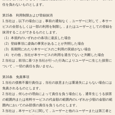
任を負わないものとします。
第15条 利用制限および登録抹消
1.当社は，以下の場合には，事前の通知なく，ユーザーに対して，本サー
ビスの全部もしくは一部の利用を制限し，またはユーザーとしての登録を
抹消することができるものとします。
（1）本規約のいずれかの条項に違反した場合
（2）登録事項に虚偽の事実があることが判明した場合
（3）長期間にわたり本サービスのご利用の実績がない場合
（4）その他，当社が本サービスの利用を適当でないと判断した場合
2.当社は，前項に基づき当社が行った行為によりユーザーに生じた損害に
ついて，一切の責任を負いません。
第16条 免責事項
1.当社の債務不履行責任は，当社の故意または重過失によらない場合には
免責されるものとします。
2.当社は，何らかの理由によって責任を負う場合にも，通常生じうる損害
の範囲内または有料サービスの代金額の範囲内のいずれか少額の金額の範
囲内においてのみ賠償の責任を負うものとします。
3.当社は，本サービスに関して，ユーザーと他のユーザーまたは第三者と